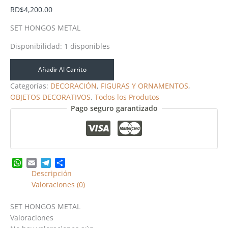
RD$
4,200.00
SET HONGOS METAL
Disponibilidad:
1 disponibles
Añadir Al Carrito
Categorías:
DECORACIÓN
,
FIGURAS Y ORNAMENTOS
,
OBJETOS DECORATIVOS
,
Todos los Produtos
Pago seguro garantizado
WhatsApp
Email
Telegram
Share
Descripción
Valoraciones (0)
SET HONGOS METAL
Valoraciones