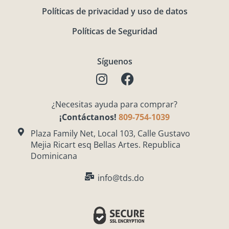
Políticas de privacidad y uso de datos
Políticas de Seguridad
Síguenos
I
F
n
a
s
c
¿Necesitas ayuda para comprar?
t
e
¡Contáctanos!
809-754-1039
a
b
g
o
Plaza Family Net, Local 103, Calle Gustavo
Mejia Ricart esq Bellas Artes. Republica
r
o
Dominicana
a
k
m
info@tds.do