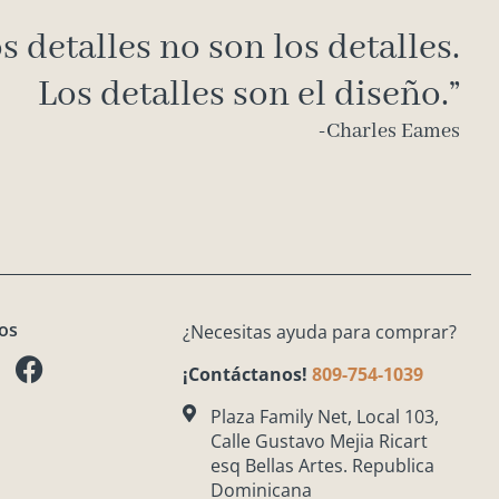
s detalles no son los detalles.
Los detalles son el diseño.”
-Charles Eames
os
¿Necesitas ayuda para comprar?
F
a
¡Contáctanos!
809-754-1039
c
Plaza Family Net, Local 103,
e
Calle Gustavo Mejia Ricart
b
esq Bellas Artes. Republica
o
Dominicana