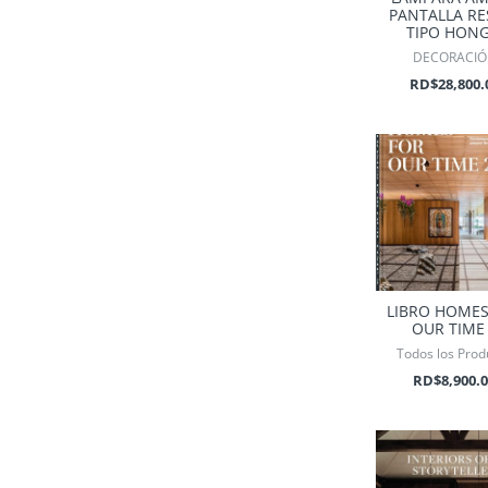
PANTALLA RE
TIPO HON
DECORACI
RD$
28,800.
LIBRO HOMES
OUR TIME
Todos los Prod
RD$
8,900.