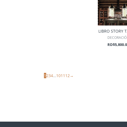
LIBRO STORY 
DECORACI
RD$
5,800.
1
2
3
4
…
10
11
12
→