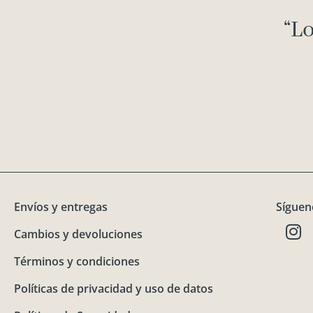
“Lo
Envíos y entregas
Síguen
I
Cambios y devoluciones
n
s
Términos y condiciones
t
a
Políticas de privacidad y uso de datos
g