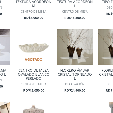
L
TEXTURA ACORDEÓN
TEXTURA ACORDEÓN
TIPO 
M
L
ÓN
DEC
CENTRO DE MESA
CENTRO DE MESA
00
RD$
RD$
8,950.00
RD$
16,500.00
AGOTADO
EMA
CENTRO DE MESA
FLORERO ÁMBAR
FLORE
RO L
OVALADO BLANCO
CRISTAL TORNEADO
CRISTA
PERLADO
L
ÓN
CENTRO DE MESA
DECORACIÓN
DEC
00
RD$
12,050.00
RD$
24,900.00
RD$