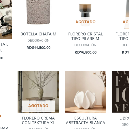
AGOTADO
AG
BOTELLA CHATA M
FLORERO CRISTAL
FLORE
TIPO PILARE M
TIPO
DECORACIÓN
TA L
DECORACIÓN
DEC
RD$
11,500.00
ÓN
RD$
6,800.00
RD
00
AGOTADO
O
FLORERO CREMA
ESCULTURA
LIBR
CON TEXTURA XL
ABSTRACTA BLANCA
DEC
MBAR