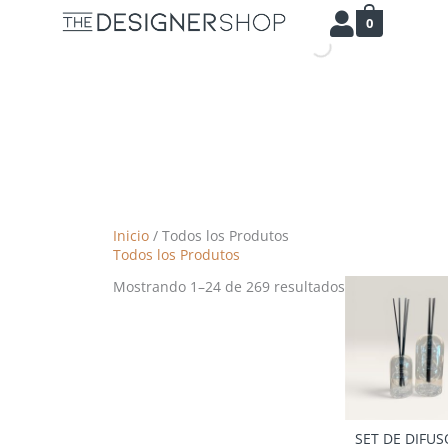
Ir
Ordenado
0
al
por
contenido
los
últimos
Inicio
/ Todos los Produtos
Todos los Produtos
Mostrando 1–24 de 269 resultados
SET DE DIFU