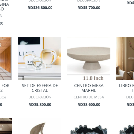
DECORACIÓN
DECORACIÓN
RD
SINA
RD$
36,800.00
RD$
5,700.00
GO
ÓN
00
 FOR
SET DE ESFERA DE
CENTRO MESA
LIBRO 
 2
CRISTAL
MARFIL
utos
DECORACIÓN
CENTRO DE MESA
DEC
00
RD$
5,800.00
RD$
8,600.00
RD