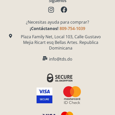
Síguenos
I
F
n
a
s
c
¿Necesitas ayuda para comprar?
t
e
¡Contáctanos!
809-754-1039
a
b
g
o
Plaza Family Net, Local 103, Calle Gustavo
Mejia Ricart esq Bellas Artes. Republica
r
o
Dominicana
a
k
m
info@tds.do