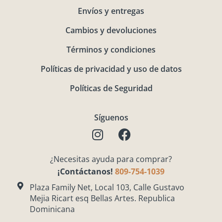
Envíos y entregas
Cambios y devoluciones
Términos y condiciones
Políticas de privacidad y uso de datos
Políticas de Seguridad
Síguenos
I
F
n
a
s
c
¿Necesitas ayuda para comprar?
t
e
¡Contáctanos!
809-754-1039
a
b
g
o
Plaza Family Net, Local 103, Calle Gustavo
Mejia Ricart esq Bellas Artes. Republica
r
o
Dominicana
a
k