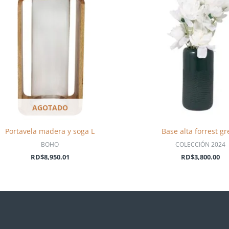
AGOTADO
Portavela madera y soga L
Base alta forrest g
BOHO
COLECCIÓN 2024
RD$
8,950.01
RD$
3,800.00