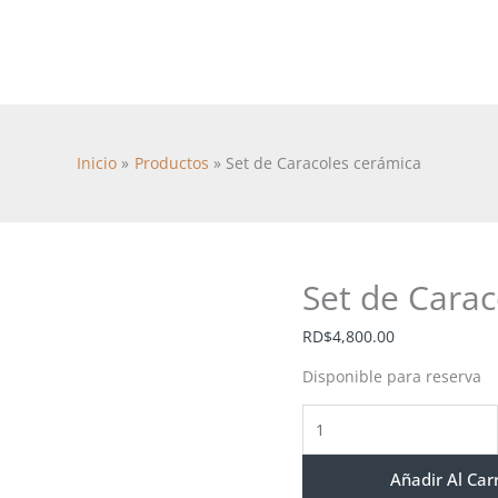
Set
de
Caracoles
cerámica
cantidad
Inicio
Productos
Set de Caracoles cerámica
Set de Carac
RD$
4,800.00
Disponible para reserva
Añadir Al Car