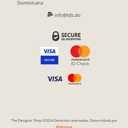
Dominicana
a
k
m
info@tds.do
The Designer Shop ©2024 Derechos reservados. Desarrollado por
Webstore