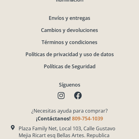
Envíos y entregas
Cambios y devoluciones
Términos y condiciones
Políticas de privacidad y uso de datos
Políticas de Seguridad
Síguenos
I
F
n
a
s
c
¿Necesitas ayuda para comprar?
t
e
¡Contáctanos!
809-754-1039
a
b
g
o
Plaza Family Net, Local 103, Calle Gustavo
Mejia Ricart esq Bellas Artes. Republica
r
o