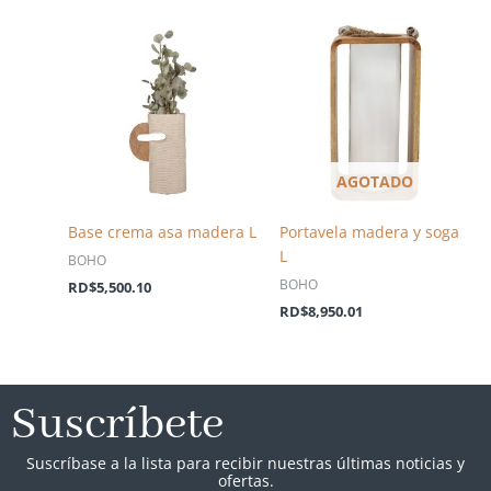
AGOTADO
Base crema asa madera L
Portavela madera y soga
L
BOHO
BOHO
RD$
5,500.10
RD$
8,950.01
Suscríbete
Suscríbase a la lista para recibir nuestras últimas noticias y
ofertas.