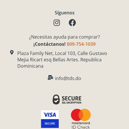
Síguenos
I
F
n
a
s
c
¿Necesitas ayuda para comprar?
t
e
¡Contáctanos!
809-754-1039
a
b
g
o
Plaza Family Net, Local 103, Calle Gustavo
Mejia Ricart esq Bellas Artes. Republica
r
o
Dominicana
a
k
m
info@tds.do