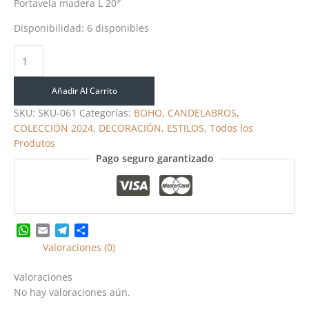
Portavela madera L 20″
Disponibilidad:
6 disponibles
Añadir Al Carrito
SKU:
SKU-061
Categorías:
BOHO
,
CANDELABROS
,
COLECCIÓN 2024
,
DECORACIÓN
,
ESTILOS
,
Todos los
Produtos
Pago seguro garantizado
WhatsApp
Email
Telegram
Share
Valoraciones (0)
Valoraciones
No hay valoraciones aún.