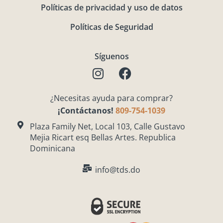
Políticas de privacidad y uso de datos
Políticas de Seguridad
Síguenos
I
F
n
a
s
c
¿Necesitas ayuda para comprar?
t
e
¡Contáctanos!
809-754-1039
a
b
g
o
Plaza Family Net, Local 103, Calle Gustavo
Mejia Ricart esq Bellas Artes. Republica
r
o
Dominicana
a
k
m
info@tds.do