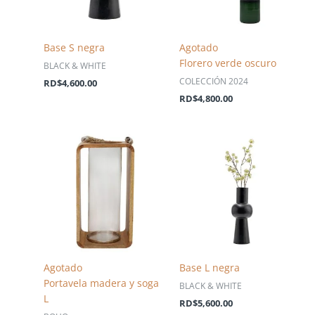
Base S negra
Agotado
Florero verde oscuro
BLACK & WHITE
COLECCIÓN 2024
RD$
4,600.00
RD$
4,800.00
Agotado
Base L negra
Portavela madera y soga
BLACK & WHITE
L
RD$
5,600.00