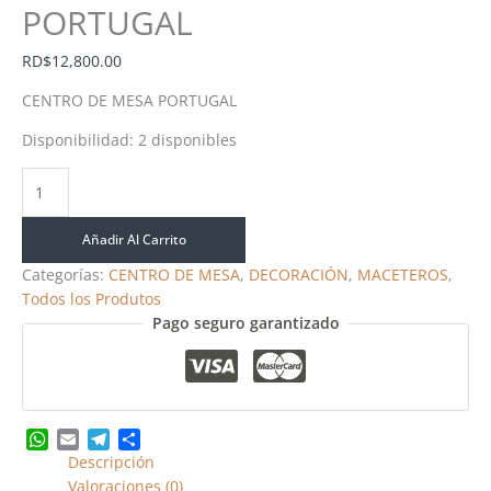
PORTUGAL
RD$
12,800.00
CENTRO DE MESA PORTUGAL
Disponibilidad:
2 disponibles
Añadir Al Carrito
Categorías:
CENTRO DE MESA
,
DECORACIÓN
,
MACETEROS
,
Todos los Produtos
Pago seguro garantizado
WhatsApp
Email
Telegram
Share
Descripción
Valoraciones (0)