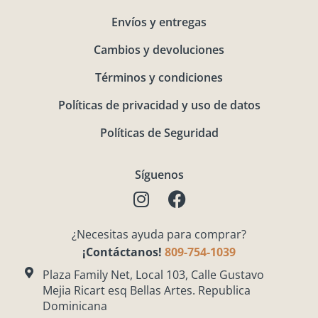
Envíos y entregas
Cambios y devoluciones
Términos y condiciones
Políticas de privacidad y uso de datos
Políticas de Seguridad
Síguenos
I
F
n
a
s
c
¿Necesitas ayuda para comprar?
t
e
¡Contáctanos!
809-754-1039
a
b
g
o
Plaza Family Net, Local 103, Calle Gustavo
Mejia Ricart esq Bellas Artes. Republica
r
o
Dominicana
a
k