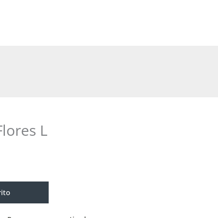
lores L
rito