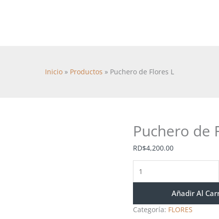
Puchero
de
Flores
L
cantidad
Inicio
Productos
Puchero de Flores L
Puchero de F
RD$
4,200.00
Añadir Al Car
Categoría:
FLORES