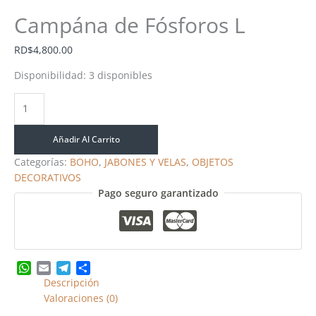
Campána de Fósforos L
RD$
4,800.00
Disponibilidad:
3 disponibles
Añadir Al Carrito
Categorías:
BOHO
,
JABONES Y VELAS
,
OBJETOS
DECORATIVOS
Pago seguro garantizado
WhatsApp
Email
Telegram
Share
Descripción
Valoraciones (0)