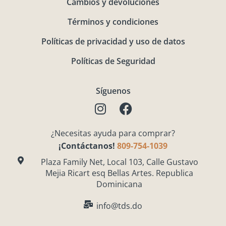
Cambios y devoluciones
Términos y condiciones
Políticas de privacidad y uso de datos
Políticas de Seguridad
Síguenos
I
F
n
a
s
c
¿Necesitas ayuda para comprar?
t
e
¡Contáctanos!
809-754-1039
a
b
g
o
Plaza Family Net, Local 103, Calle Gustavo
Mejia Ricart esq Bellas Artes. Republica
r
o
Dominicana
a
k
m
info@tds.do