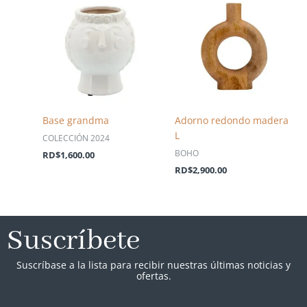
Base grandma
Adorno redondo madera
L
COLECCIÓN 2024
BOHO
RD$
1,600.00
RD$
2,900.00
Suscríbete
Suscríbase a la lista para recibir nuestras últimas noticias y
ofertas.