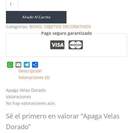
Añadir Al Carrito
Categorías:
BOHO
,
OBJETOS DECORATIVOS
Pago seguro garantizado
WhatsApp
Email
Telegram
Share
Descripción
Valoraciones (0)
Apaga Velas Dorado
Valoraciones
No hay valoraciones aún.
Sé el primero en valorar “Apaga Velas
Dorado”