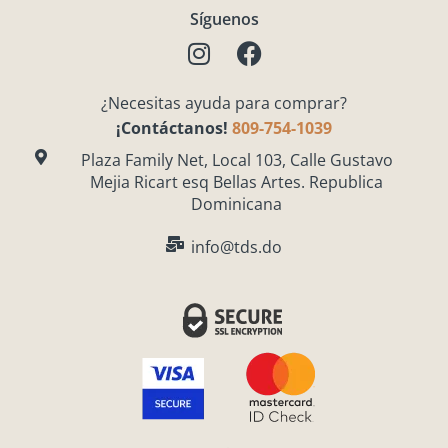
Síguenos
I
F
n
a
s
c
¿Necesitas ayuda para comprar?
t
e
¡Contáctanos!
809-754-1039
a
b
g
o
Plaza Family Net, Local 103, Calle Gustavo
Mejia Ricart esq Bellas Artes. Republica
r
o
Dominicana
a
k
m
info@tds.do