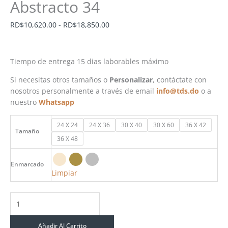
Abstracto 34
RD$
10,620.00
-
RD$
18,850.00
Tiempo de entrega 15 dias laborables máximo
Si necesitas otros tamaños o
Personalizar
, contáctate con
nosotros personalmente a través de email
info@tds.do
o a
nuestro
Whatsapp
24 X 24
24 X 36
30 X 40
30 X 60
36 X 42
Tamaño
36 X 48
Enmarcado
Limpiar
Añadir Al Carrito