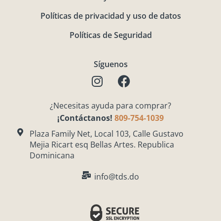
Políticas de privacidad y uso de datos
Políticas de Seguridad
Síguenos
I
F
n
a
s
c
¿Necesitas ayuda para comprar?
t
e
¡Contáctanos!
809-754-1039
a
b
g
o
Plaza Family Net, Local 103, Calle Gustavo
Mejia Ricart esq Bellas Artes. Republica
r
o
Dominicana
a
k
m
info@tds.do