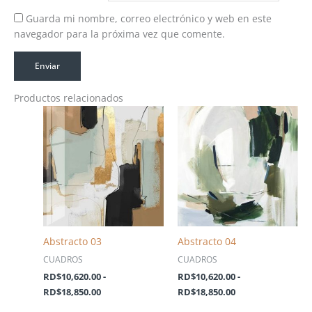
Guarda mi nombre, correo electrónico y web en este
navegador para la próxima vez que comente.
Productos relacionados
Rango
Rango
de
de
precios:
precios:
desde
desde
RD$10,620.00
RD$10,620.00
hasta
hasta
RD$18,850.00
RD$18,850.00
Abstracto 03
Abstracto 04
CUADROS
CUADROS
RD$
10,620.00
-
RD$
10,620.00
-
RD$
18,850.00
RD$
18,850.00