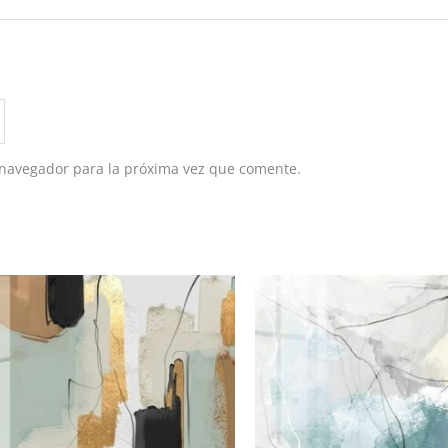
 navegador para la próxima vez que comente.
Rango
de
precios:
desde
RD$10,620.00
hasta
RD$18,850.00