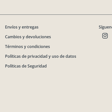
Envíos y entregas
Síguen
I
Cambios y devoluciones
n
s
Términos y condiciones
t
a
Políticas de privacidad y uso de datos
g
Políticas de Seguridad
r
a
m