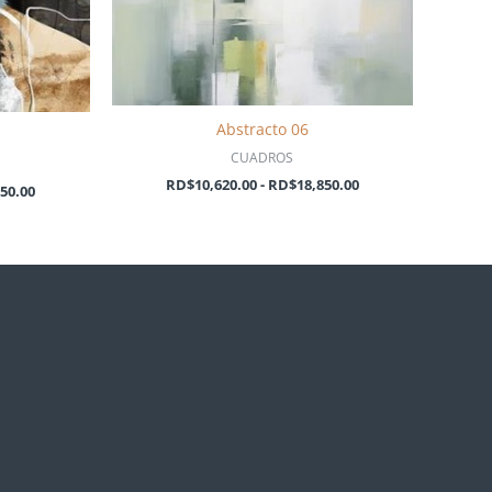
Abstracto 06
CUADROS
RD$
10,620.00
-
RD$
18,850.00
850.00