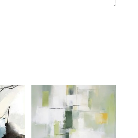
Rango
Rango
de
de
precios:
precios:
desde
desde
RD$10,620.00
RD$10,620.00
hasta
hasta
RD$18,850.00
RD$18,850.00