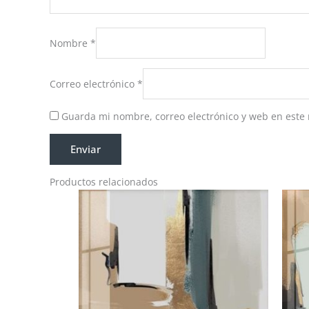
Nombre
*
Correo electrónico
*
Guarda mi nombre, correo electrónico y web en este
Productos relacionados
Rango
de
precios:
desde
RD$10,620.00
hasta
RD$18,850.00