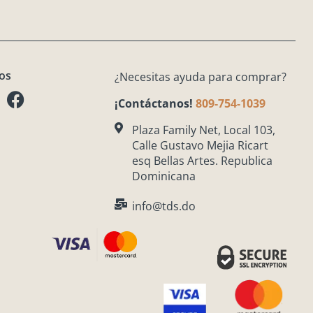
os
¿Necesitas ayuda para comprar?
F
a
¡Contáctanos!
809-754-1039
c
Plaza Family Net, Local 103,
e
Calle Gustavo Mejia Ricart
b
esq Bellas Artes. Republica
o
Dominicana
o
info@tds.do
k