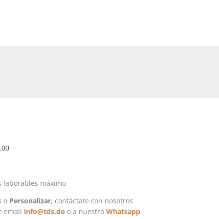
Rango
de
precios:
desde
RD$10,620.00
hasta
RD$18,850.00
.00
s laborables máximo
s o
Personalizar
, contáctate con nosotros
e email
info@tds.do
o a nuestro
Whatsapp