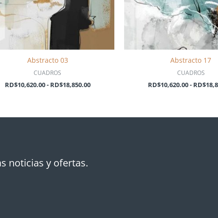
Abstracto 03
Abstracto 17
CUADROS
CUADROS
RD$
10,620.00
-
RD$
18,850.00
RD$
10,620.00
-
RD$
18,
s noticias y ofertas.