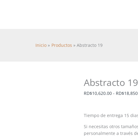
Abstracto
19
cantidad
Inicio
Productos
Abstracto 19
Abstracto 19
RD$
10,620.00
-
RD$
18,850
Tiempo de entrega 15 dia
Si necesitas otros tamaño
personalmente a través d