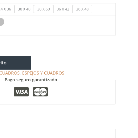
24 X 36
30 X 40
30 X 60
36 X 42
36 X 48
rito
CUADROS
,
ESPEJOS Y CUADROS
Pago seguro garantizado