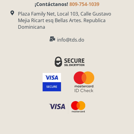
t
e
¡Contáctanos!
809-754-1039
a
b
g
o
Plaza Family Net, Local 103, Calle Gustavo
Mejia Ricart esq Bellas Artes. Republica
r
o
Dominicana
a
k
m
info@tds.do